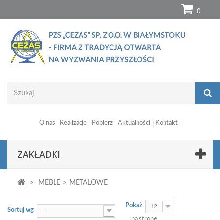
0
O nas
Realizacje
Pobierz
Aktualności
Kontakt
ZAKŁADKI
>
MEBLE
>
METALOWE
Pokaż
12
Sortuj wg
--
na stronę