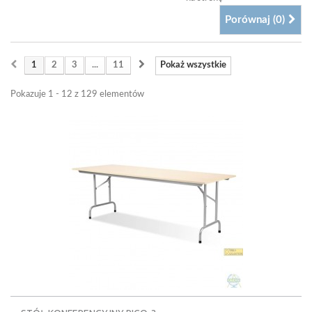
Porównaj (
0
)
1
2
3
...
11
Pokaż wszystkie
Pokazuje 1 - 12 z 129 elementów